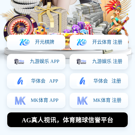
上一篇：
公司展示
下一篇：
公司展示
彩神(Vll)股份有限公司 - 追求健康一起成长彩神(Vll)股份有限公司 - 追