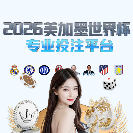
网站地图
彩神(Vll)股份有限公司 - 追求健康一起成长
☰
公司展示
时间：2025-12-08 访问量：170