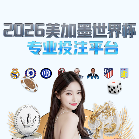
网站地图
彩神(Vll)股份有限公司 - 追求健康一起成长
☰
公司展示
时间：2025-12-08 访问量：172