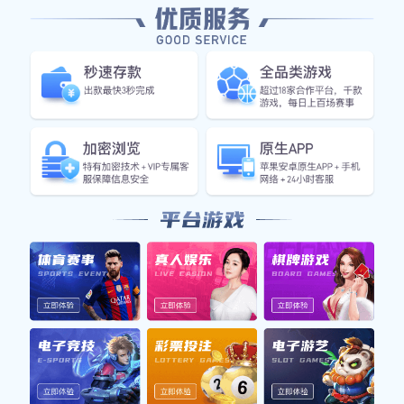
彩神(Vll)股份有限公司 - 追求健康一起成长彩神(Vll)股份有限公司 - 追
求健康一起成长 - 🧧🧧😄😄✅【xgmijiu.com】✅欢迎访问彩神
(Vll)股份有限公司官方平台。我们秉承“追求健康一起成长”的核心理
念，以创新驱动发展，以品质赢得信赖。彩神Vll，让健康触手可及，
让成长充满快乐！
友情链接:
彩神(Vll)股份有限公司 - 追求健康一起成长
XML地图
百
度地图