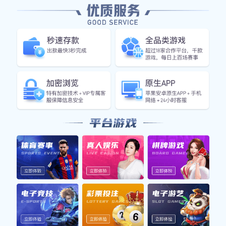
彩神(Vll)股份有限公司 - 追求健康一起成长彩神(Vll)股份有限公司 - 追
求健康一起成长 - 🧧🧧😄😄✅【xgmijiu.com】✅欢迎访问彩神
(Vll)股份有限公司官方平台。我们秉承“追求健康一起成长”的核心理
念，以创新驱动发展，以品质赢得信赖。彩神Vll，让健康触手可及，
让成长充满快乐！
友情链接:
彩神(Vll)股份有限公司 - 追求健康一起成长
XML地图
百
度地图