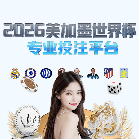
网站地图
彩神(Vll)股份有限公司 - 追求健康一起成长
☰