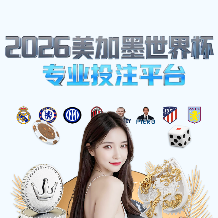
网站地图
彩神(Vll)股份有限公司 - 追求健康一起成长
☰