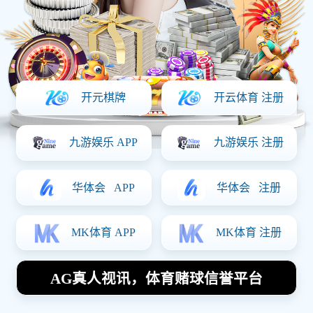
零件加工
留言咨询
Tel：111 0000 1111