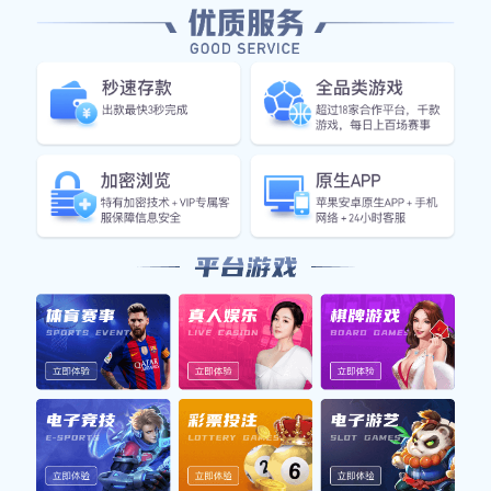
彩神(Vll)股份有限公司 - 追求健康一起成长彩神(Vll)股份有限公司 - 追
求健康一起成长 - 🧧🧧😄😄✅【xgmijiu.com】✅欢迎访问彩神
(Vll)股份有限公司官方平台。我们秉承“追求健康一起成长”的核心理
念，以创新驱动发展，以品质赢得信赖。彩神Vll，让健康触手可及，
让成长充满快乐！
友情链接:
彩神(Vll)股份有限公司 - 追求健康一起成长
XML地图
百
度地图