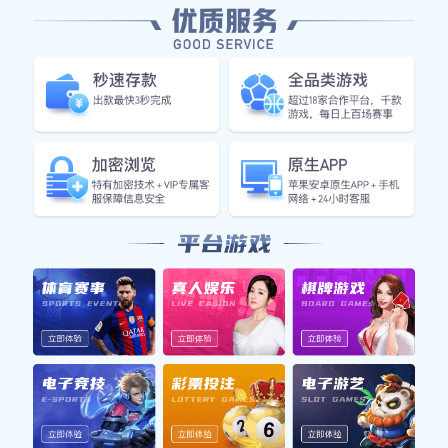
时间：2024-12-16 访问量：107
上一篇：
7
下一篇：
11
彩神(Vll)股份有限公司 - 追求健康一起成长彩神(Vll)股份有限公司 - 追
求健康一起成长 - 🧧🧧😄😄✅【xgmijiu.com】✅欢迎访问彩神
(Vll)股份有限公司官方平台。我们秉承“追求健康一起成长”的核心理