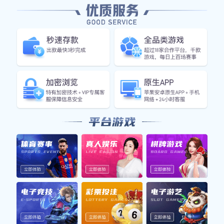
时间：2024-12-16 访问量：112
上一篇：
9
下一篇：
14
彩神(Vll)股份有限公司 - 追求健康一起成长彩神(Vll)股份有限公司 - 追
求健康一起成长 - 🧧🧧😄😄✅【xgmijiu.com】✅欢迎访问彩神
(Vll)股份有限公司官方平台。我们秉承“追求健康一起成长”的核心理