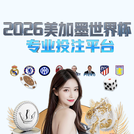
网站地图
彩神(Vll)股份有限公司 - 追求健康一起成长
☰
关于我们
公司简介